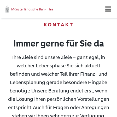
Zum
Inhalt
Tog
springen
Nav
KONTAKT
Unsere Wurzeln
Fokus 360
Immer gerne für Sie da
Ihr starker Partner
Ihre Ziele sind unsere Ziele – ganz egal, in
welcher Lebensphase Sie sich aktuell
Ihr Team
befinden und welcher Teil Ihrer Finanz- und
Lebensplanung gerade besondere Hingabe
Karriere
benötigt: Unsere Beratung endet erst, wenn
Kontakt
die Lösung Ihren persönlichen Vorstellungen
entspricht. Auch für Fragen oder Anregungen
Kundenportal
stehen wir Ihnen sehr gern zur Verfügung.